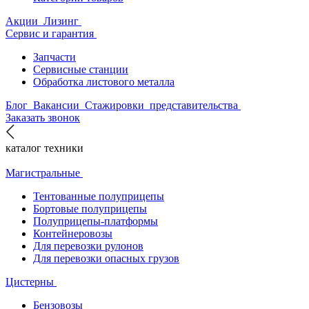
Акции
Лизинг
Сервис и гарантия
Запчасти
Сервисные станции
Обработка листового металла
Блог
Вакансии
Стажировки
представительства
Заказать звонок
каталог техники
Магистральные
Тентованные полуприцепы
Бортовые полуприцепы
Полуприцепы-платформы
Контейнеровозы
Для перевозки рулонов
Для перевозки опасных грузов
Цистерны
Бензовозы