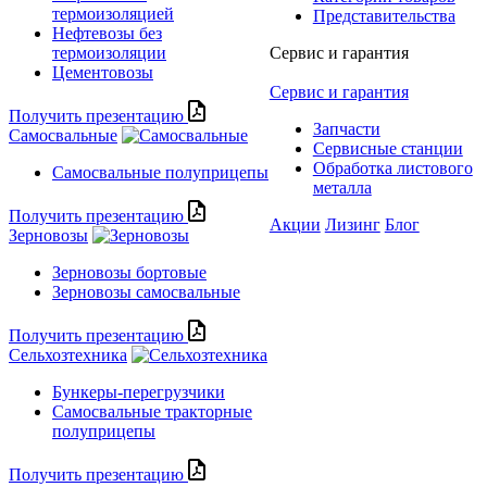
термоизоляцией
Представительства
Нефтевозы без
термоизоляции
Сервис и гарантия
Цементовозы
Сервис и гарантия
Получить презентацию
Запчасти
Самосвальные
Сервисные станции
Обработка листового
Самосвальные полуприцепы
металла
Получить презентацию
Акции
Лизинг
Блог
Зерновозы
Зерновозы бортовые
Зерновозы самосвальные
Получить презентацию
Сельхозтехника
Бункеры-перегрузчики
Самосвальные тракторные
полуприцепы
Получить презентацию