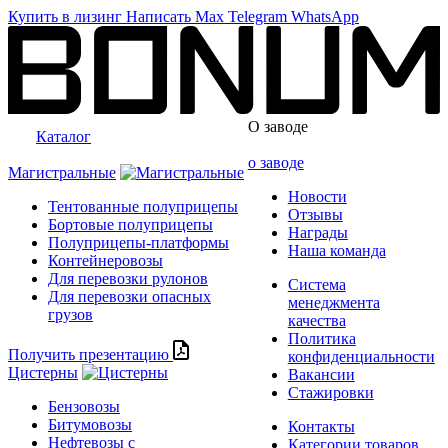
Купить в лизинг
Написать
Max
Telegram
WhatsApp
О заводе
Каталог
о заводе
Магистральные
Новости
Тентованные полуприцепы
Отзывы
Бортовые полуприцепы
Награды
Полуприцепы-платформы
Наша команда
Контейнеровозы
Для перевозки рулонов
Система
Для перевозки опасных
менеджмента
грузов
качества
Политика
Получить презентацию
конфиденциальности
Цистерны
Вакансии
Стажировки
Бензовозы
Битумовозы
Контакты
Нефтевозы с
Категории товаров