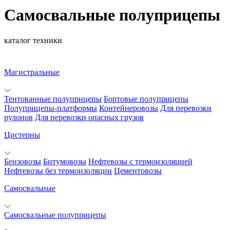
Самосвальные полуприцепы
каталог техники
Магистральные
Тентованные полуприцепы
Бортовые полуприцепы
Полуприцепы-платформы
Контейнеровозы
Для перевозки
рулонов
Для перевозки опасных грузов
Цистерны
Бензовозы
Битумовозы
Нефтевозы с термоизоляцией
Нефтевозы без термоизоляции
Цементовозы
Самосвальные
Самосвальные полуприцепы