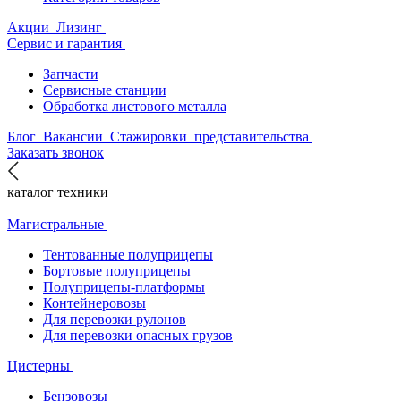
Акции
Лизинг
Сервис и гарантия
Запчасти
Сервисные станции
Обработка листового металла
Блог
Вакансии
Стажировки
представительства
Заказать звонок
каталог техники
Магистральные
Тентованные полуприцепы
Бортовые полуприцепы
Полуприцепы-платформы
Контейнеровозы
Для перевозки рулонов
Для перевозки опасных грузов
Цистерны
Бензовозы