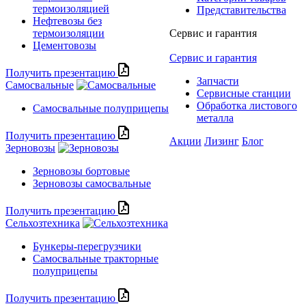
термоизоляцией
Представительства
Нефтевозы без
термоизоляции
Сервис и гарантия
Цементовозы
Сервис и гарантия
Получить презентацию
Запчасти
Самосвальные
Сервисные станции
Обработка листового
Самосвальные полуприцепы
металла
Получить презентацию
Акции
Лизинг
Блог
Зерновозы
Зерновозы бортовые
Зерновозы самосвальные
Получить презентацию
Сельхозтехника
Бункеры-перегрузчики
Самосвальные тракторные
полуприцепы
Получить презентацию