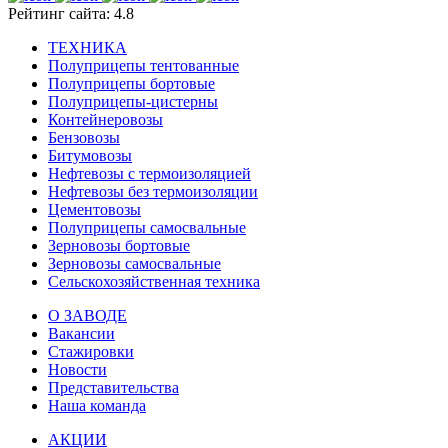
Рейтинг сайта: 4.8
ТЕХНИКА
Полуприцепы тентованные
Полуприцепы бортовые
Полуприцепы-цистерны
Контейнеровозы
Бензовозы
Битумовозы
Нефтевозы с термоизоляцией
Нефтевозы без термоизоляции
Цементовозы
Полуприцепы самосвальные
Зерновозы бортовые
Зерновозы самосвальные
Сельскохозяйственная техника
О ЗАВОДЕ
Вакансии
Стажировки
Новости
Представительства
Наша команда
АКЦИИ