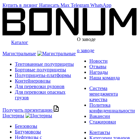
Купить в лизинг
Написать
Max
Telegram
WhatsApp
О заводе
Каталог
о заводе
Магистральные
Новости
Тентованные полуприцепы
Отзывы
Бортовые полуприцепы
Награды
Полуприцепы-платформы
Наша команда
Контейнеровозы
Для перевозки рулонов
Система
Для перевозки опасных
менеджмента
грузов
качества
Политика
Получить презентацию
конфиденциальности
Цистерны
Вакансии
Стажировки
Бензовозы
Битумовозы
Контакты
Нефтевозы с
Категории товаров