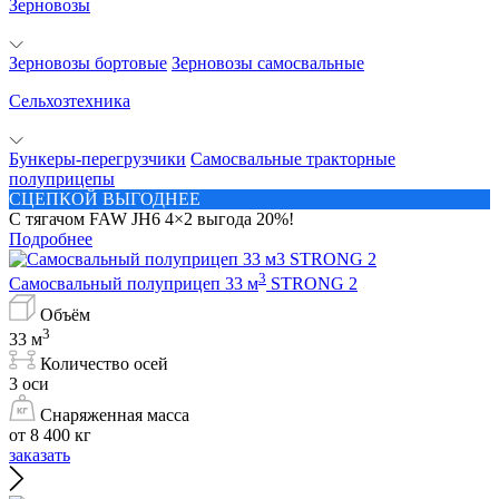
Зерновозы
Зерновозы бортовые
Зерновозы самосвальные
Сельхозтехника
Бункеры-перегрузчики
Самосвальные тракторные
полуприцепы
СЦЕПКОЙ ВЫГОДНЕЕ
С тягачом FAW JH6 4×2 выгода 20%!
Подробнее
3
Самосвальный полуприцеп 33 м
STRONG 2
Объём
3
33 м
Количество осей
3 оси
Снаряженная масса
от 8 400 кг
заказать