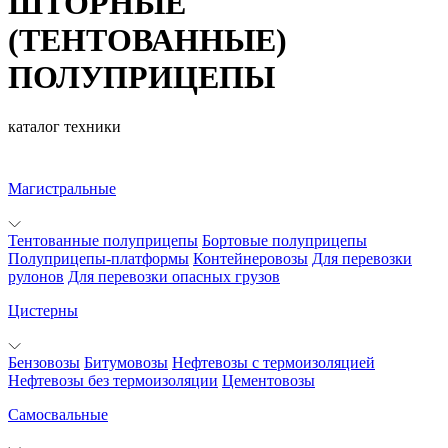
ШТОРНЫЕ
(ТЕНТОВАННЫЕ)
ПОЛУПРИЦЕПЫ
каталог техники
Магистральные
Тентованные полуприцепы
Бортовые полуприцепы
Полуприцепы-платформы
Контейнеровозы
Для перевозки
рулонов
Для перевозки опасных грузов
Цистерны
Бензовозы
Битумовозы
Нефтевозы с термоизоляцией
Нефтевозы без термоизоляции
Цементовозы
Самосвальные