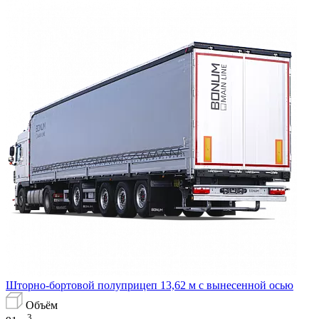
Шторно-бортовой полуприцеп 13,62 м с вынесенной осью
Объём
3