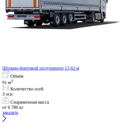
Шторно-бортовой полуприцеп 13,62 м
Объём
3
91 м
Количество осей
3 оси
Снаряженная масса
от 6 780 кг
заказать