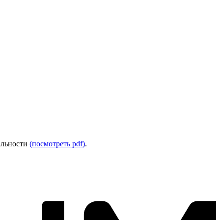
альности
(посмотреть pdf)
.