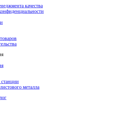
енеджмента качества
конфиденциальности
ки
 товаров
тельства
ия
ия
 станции
листового металла
лог