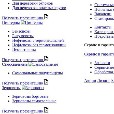
Для перевозки рулонов
Система м
Для перевозки опасных грузов
Политика 
Вакансии
Получить презентацию
Стажиров
Цистерны
Контакты
Бензовозы
Категории
Битумовозы
Представи
Нефтевозы с термоизоляцией
Нефтевозы без термоизоляции
Сервис и гарант
Цементовозы
Сервис и гарант
Получить презентацию
Запчасти
Самосвальные
Сервисные
Обработка 
Самосвальные полуприцепы
Акции
Лизинг
Б
Получить презентацию
Зерновозы
Зерновозы бортовые
Зерновозы самосвальные
Получить презентацию