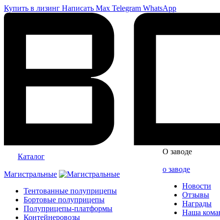
Купить в лизинг
Написать
Max
Telegram
WhatsApp
О заводе
Каталог
о заводе
Магистральные
Новости
Тентованные полуприцепы
Отзывы
Бортовые полуприцепы
Награды
Полуприцепы-платформы
Наша кома
Контейнеровозы