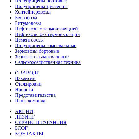
Полуприцепы бортовые
Полуприцепы-цистерны
Контейнеровозы
Бензовозы
Битумовозы
Нефтевозы с термоизоляцией
Нефтевозы без термоизоляции
Цементовозы
Полуприцепы самосвальные
Зерновозы бортовые
Зерновозы самосвальные
Сельскохозяйственная техника
О ЗАВОДЕ
Вакансии
Стажировки
Новости
Представительства
Наша команда
АКЦИИ
ЛИЗИНГ
СЕРВИС И ГАРАНТИЯ
БЛОГ
КОНТАКТЫ