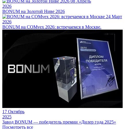
08
Апрель
2026
BONUM на Золотой Ниве 2026
24
Март
2026
BONUM на COMvex 2026: встречаемся в Москве.
17
Октябрь
2025
Завод BONUM — победитель премии «Дилер года 2025»
Посмотреть все