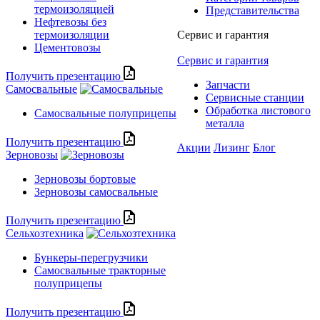
термоизоляцией
Представительства
Нефтевозы без
термоизоляции
Сервис и гарантия
Цементовозы
Сервис и гарантия
Получить презентацию
Запчасти
Самосвальные
Сервисные станции
Обработка листового
Самосвальные полуприцепы
металла
Получить презентацию
Акции
Лизинг
Блог
Зерновозы
Зерновозы бортовые
Зерновозы самосвальные
Получить презентацию
Сельхозтехника
Бункеры-перегрузчики
Самосвальные тракторные
полуприцепы
Получить презентацию