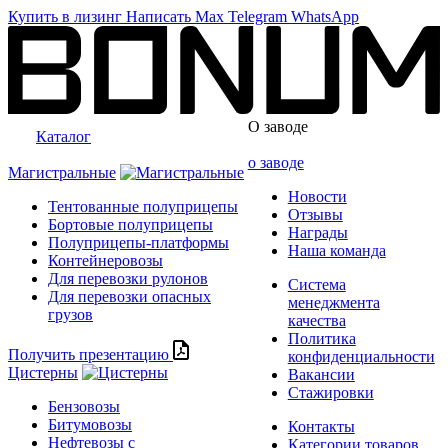
Купить в лизинг
Написать
Max
Telegram
WhatsApp
О заводе
Каталог
о заводе
Магистральные
Новости
Тентованные полуприцепы
Отзывы
Бортовые полуприцепы
Награды
Полуприцепы-платформы
Наша команда
Контейнеровозы
Для перевозки рулонов
Система
Для перевозки опасных
менеджмента
грузов
качества
Политика
Получить презентацию
конфиденциальности
Цистерны
Вакансии
Стажировки
Бензовозы
Битумовозы
Контакты
Нефтевозы с
Категории товаров