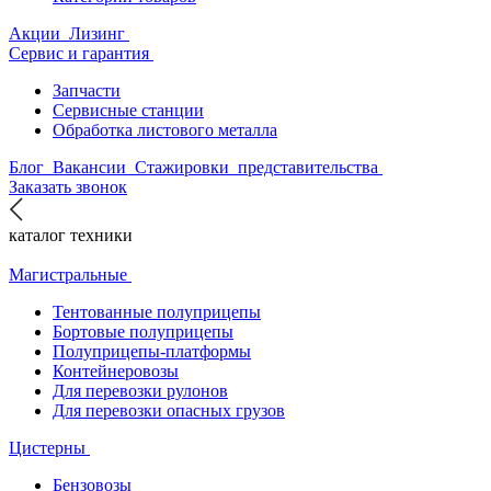
Акции
Лизинг
Сервис и гарантия
Запчасти
Сервисные станции
Обработка листового металла
Блог
Вакансии
Стажировки
представительства
Заказать звонок
каталог техники
Магистральные
Тентованные полуприцепы
Бортовые полуприцепы
Полуприцепы-платформы
Контейнеровозы
Для перевозки рулонов
Для перевозки опасных грузов
Цистерны
Бензовозы