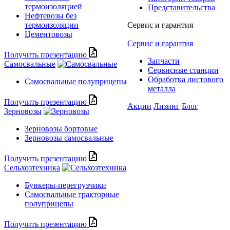
термоизоляцией
Представительства
Нефтевозы без
термоизоляции
Сервис и гарантия
Цементовозы
Сервис и гарантия
Получить презентацию
Запчасти
Самосвальные
Сервисные станции
Обработка листового
Самосвальные полуприцепы
металла
Получить презентацию
Акции
Лизинг
Блог
Зерновозы
Зерновозы бортовые
Зерновозы самосвальные
Получить презентацию
Сельхозтехника
Бункеры-перегрузчики
Самосвальные тракторные
полуприцепы
Получить презентацию