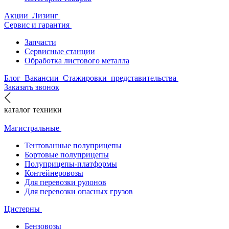
Акции
Лизинг
Сервис и гарантия
Запчасти
Сервисные станции
Обработка листового металла
Блог
Вакансии
Стажировки
представительства
Заказать звонок
каталог техники
Магистральные
Тентованные полуприцепы
Бортовые полуприцепы
Полуприцепы-платформы
Контейнеровозы
Для перевозки рулонов
Для перевозки опасных грузов
Цистерны
Бензовозы