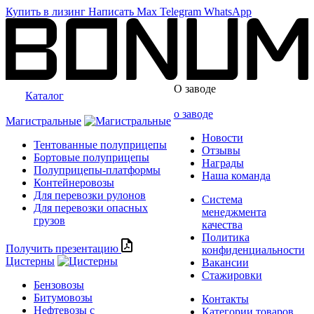
Купить в лизинг
Написать
Max
Telegram
WhatsApp
О заводе
Каталог
о заводе
Магистральные
Новости
Тентованные полуприцепы
Отзывы
Бортовые полуприцепы
Награды
Полуприцепы-платформы
Наша команда
Контейнеровозы
Для перевозки рулонов
Система
Для перевозки опасных
менеджмента
грузов
качества
Политика
Получить презентацию
конфиденциальности
Цистерны
Вакансии
Стажировки
Бензовозы
Битумовозы
Контакты
Нефтевозы с
Категории товаров