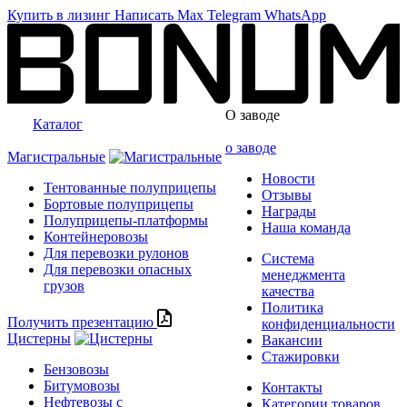
Купить в лизинг
Написать
Max
Telegram
WhatsApp
О заводе
Каталог
о заводе
Магистральные
Новости
Тентованные полуприцепы
Отзывы
Бортовые полуприцепы
Награды
Полуприцепы-платформы
Наша команда
Контейнеровозы
Для перевозки рулонов
Система
Для перевозки опасных
менеджмента
грузов
качества
Политика
Получить презентацию
конфиденциальности
Цистерны
Вакансии
Стажировки
Бензовозы
Битумовозы
Контакты
Нефтевозы с
Категории товаров