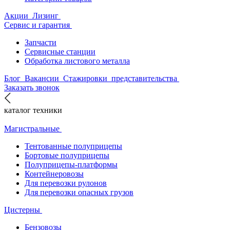
Акции
Лизинг
Сервис и гарантия
Запчасти
Сервисные станции
Обработка листового металла
Блог
Вакансии
Стажировки
представительства
Заказать звонок
каталог техники
Магистральные
Тентованные полуприцепы
Бортовые полуприцепы
Полуприцепы-платформы
Контейнеровозы
Для перевозки рулонов
Для перевозки опасных грузов
Цистерны
Бензовозы