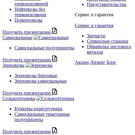
термоизоляцией
Представительства
Нефтевозы без
термоизоляции
Сервис и гарантия
Цементовозы
Сервис и гарантия
Получить презентацию
Запчасти
Самосвальные
Сервисные станции
Обработка листового
Самосвальные полуприцепы
металла
Получить презентацию
Акции
Лизинг
Блог
Зерновозы
Зерновозы бортовые
Зерновозы самосвальные
Получить презентацию
Сельхозтехника
Бункеры-перегрузчики
Самосвальные тракторные
полуприцепы
Получить презентацию