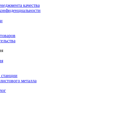
енеджмента качества
конфиденциальности
ки
 товаров
тельства
ия
ия
 станции
листового металла
лог