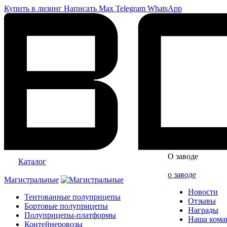
Купить в лизинг
Написать
Max
Telegram
WhatsApp
О заводе
Каталог
о заводе
Магистральные
Новости
Тентованные полуприцепы
Отзывы
Бортовые полуприцепы
Награды
Полуприцепы-платформы
Наша кома
Контейнеровозы