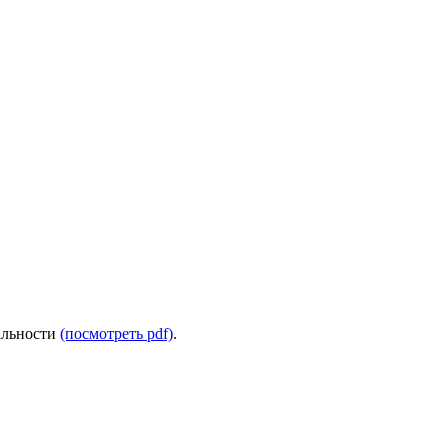
альности
(посмотреть pdf)
.