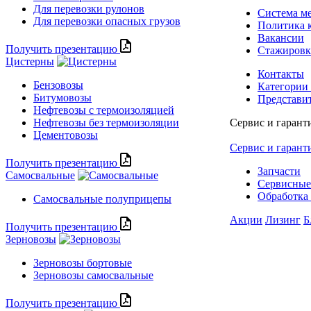
Для перевозки рулонов
Система м
Для перевозки опасных грузов
Политика 
Вакансии
Получить презентацию
Стажиров
Цистерны
Контакты
Бензовозы
Категории
Битумовозы
Представи
Нефтевозы с термоизоляцией
Нефтевозы без термоизоляции
Сервис и гарант
Цементовозы
Сервис и гарант
Получить презентацию
Запчасти
Самосвальные
Сервисные
Обработка 
Самосвальные полуприцепы
Акции
Лизинг
Б
Получить презентацию
Зерновозы
Зерновозы бортовые
Зерновозы самосвальные
Получить презентацию