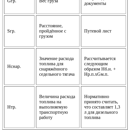
Gгр.
Вес груза
документы
Расстояние,
Sгр.
пройдённое с
Путевой лист
грузом
Значение расхода
Рассчитывается
топлива для
следующим
Hснар.
снаряжённого
образом Hб.н. +
седельного тягача
Hр.п.xGм.п.
Величина расхода
Нормативно
топлива на
принято считать,
Hтр.
выполняемую
что составляет 1,3
транспортную
л для дизельного
работу
топлива