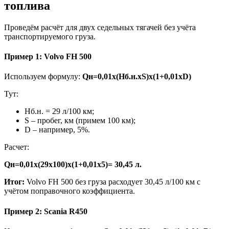
топлива
Проведём расчёт для двух седельных тягачей без учёта
транспортируемого груза.
Пример 1: Volvo FH 500
Используем формулу:
Qн=0,01х(Hб.н.хS)х(1+0,01хD)
Тут:
Hб.н. = 29 л/100 км;
S – пробег, км (примем 100 км);
D – например, 5%.
Расчет:
Qн=0,01х(29х100)х(1+0,01х5)= 30,45 л.
Итог:
Volvo FH 500 без груза расходует 30,45 л/100 км с
учётом поправочного коэффициента.
Пример 2: Scania R450