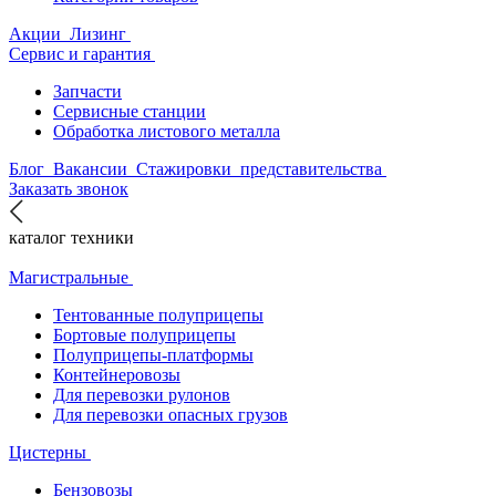
Акции
Лизинг
Сервис и гарантия
Запчасти
Сервисные станции
Обработка листового металла
Блог
Вакансии
Стажировки
представительства
Заказать звонок
каталог техники
Магистральные
Тентованные полуприцепы
Бортовые полуприцепы
Полуприцепы-платформы
Контейнеровозы
Для перевозки рулонов
Для перевозки опасных грузов
Цистерны
Бензовозы