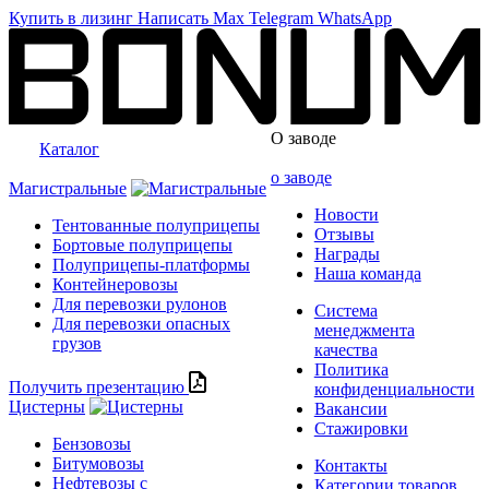
Купить в лизинг
Написать
Max
Telegram
WhatsApp
О заводе
Каталог
о заводе
Магистральные
Новости
Тентованные полуприцепы
Отзывы
Бортовые полуприцепы
Награды
Полуприцепы-платформы
Наша команда
Контейнеровозы
Для перевозки рулонов
Система
Для перевозки опасных
менеджмента
грузов
качества
Политика
Получить презентацию
конфиденциальности
Цистерны
Вакансии
Стажировки
Бензовозы
Битумовозы
Контакты
Нефтевозы с
Категории товаров