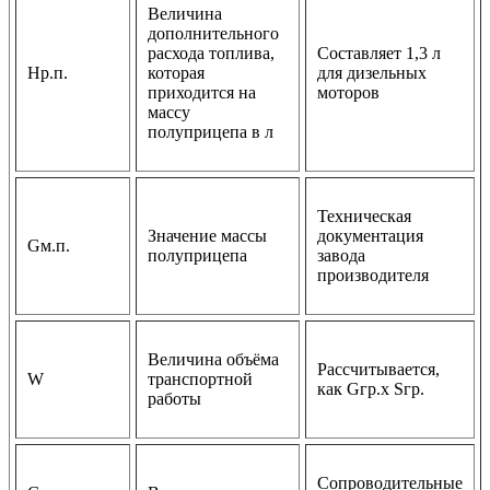
Величина
дополнительного
расхода топлива,
Составляет 1,3 л
Hр.п.
которая
для дизельных
приходится на
моторов
массу
полуприцепа в л
Техническая
Значение массы
документация
Gм.п.
полуприцепа
завода
производителя
Величина объёма
Рассчитывается,
W
транспортной
как Gгр.х Sгр.
работы
Сопроводительные