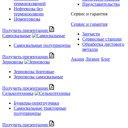
термоизоляцией
Представительства
Нефтевозы без
термоизоляции
Сервис и гарантия
Цементовозы
Сервис и гарантия
Получить презентацию
Запчасти
Самосвальные
Сервисные станции
Обработка листового
Самосвальные полуприцепы
металла
Получить презентацию
Акции
Лизинг
Блог
Зерновозы
Зерновозы бортовые
Зерновозы самосвальные
Получить презентацию
Сельхозтехника
Бункеры-перегрузчики
Самосвальные тракторные
полуприцепы
Получить презентацию