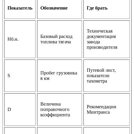
Показатель
Обозначение
Где брать
Техническая
Базовый расход
документация
Hб.н.
топлива тягача
завода
производителя
Путевой лист,
Пробег грузовика
S
показатели
в км
тахометра
Величина
Рекомендации
D
поправочного
Минтранса
коэффициента