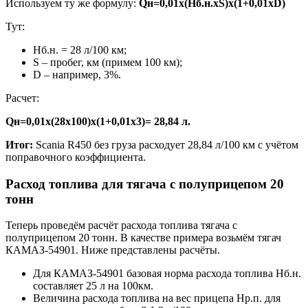
Используем ту же формулу:
Qн=0,01х(Hб.н.хS)х(1+0,01хD)
Тут:
Hб.н. = 28 л/100 км;
S – пробег, км (примем 100 км);
D – например, 3%.
Расчет:
Qн=0,01х(28х100)х(1+0,01х3)= 28,84 л.
Итог:
Scania R450 без груза расходует 28,84 л/100 км с учётом
поправочного коэффициента.
Расход топлива для тягача с полуприцепом 20
тонн
Теперь проведём расчёт расхода топлива тягача с
полуприцепом 20 тонн. В качестве примера возьмём тягач
КАМАЗ-54901. Ниже представлены расчёты.
Для КАМАЗ-54901 базовая норма расхода топлива Hб.н.
составляет 25 л на 100км.
Величина расхода топлива на вес прицепа Hр.п. для