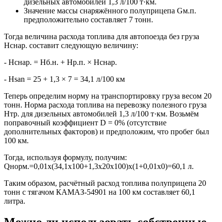
дизельных автомобилей 1,3 л/100 т·км.
Значение массы снаряжённого полуприцепа Gм.п.
предположительно составляет 7 тонн.
Тогда величина расхода топлива для автопоезда без груза
Hснар. составит следующую величину:
- Hснар. = Hб.н. + Hр.п. × Hснар.
- Hsan = 25 + 1,3 × 7 = 34,1 л/100 км
Теперь определим норму на транспортировку груза весом 20
тонн. Норма расхода топлива на перевозку полезного груза
Hтр. для дизельных автомобилей 1,3 л/100 т·км. Возьмём
поправочный коэффициент D = 0% (отсутствие
дополнительных факторов) и предположим, что пробег был
100 км.
Тогда, используя формулу, получим:
Qнорм.=0,01x(34,1х100+1,3х20х100)х(1+0,01х0)=60,1 л.
Таким образом, расчётный расход топлива полуприцепа 20
тонн с тягачом КАМАЗ-54901 на 100 км составляет 60,1
литра.