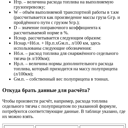
Hтр. – величина расхода топлива на выполняемую
грузоперевозку;
W – объём выполняемой транспортной работы в т.км
(рассчитывается как произведение массы груза Gгр. и
пройдённого пути с грузом Sгр.);
D – значение поправочного коэффициента к
рассчитываемой норме в %.
Hснар. рассчитывается следующим образом:
Hснар.=Hб.н. + Hр.п.xGм.п., л/100 км, здесь
использованы следующие обозначения:
Hб.н. – расход топлива для снаряжённого седельного
тягача (в л/100км);
Hр.п. – величина нормы дополнительного расхода
топлива, который приходится на массу полуприцепа
(л/100км);
Gм.п. – собственный вес полуприцепа в тоннах.
Откуда брать данные для расчёта?
Чтобы произвести расчёт, например, расхода топлива
седельного тягача с полуприцепом по указанной формуле,
потребуются соответствующие данные. В таблице указано, где
их можно взять.