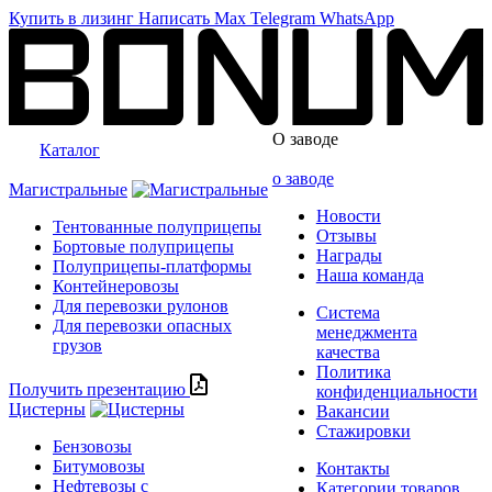
Купить в лизинг
Написать
Max
Telegram
WhatsApp
О заводе
Каталог
о заводе
Магистральные
Новости
Тентованные полуприцепы
Отзывы
Бортовые полуприцепы
Награды
Полуприцепы-платформы
Наша команда
Контейнеровозы
Для перевозки рулонов
Система
Для перевозки опасных
менеджмента
грузов
качества
Политика
Получить презентацию
конфиденциальности
Цистерны
Вакансии
Стажировки
Бензовозы
Битумовозы
Контакты
Нефтевозы с
Категории товаров