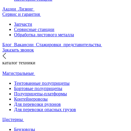
Акции
Лизинг
Сервис и гарантия
Запчасти
Сервисные станции
Обработка листового металла
Блог
Вакансии
Стажировки
представительства
Заказать звонок
каталог техники
Магистральные
Тентованные полуприцепы
Бортовые полуприцепы
Полуприцепы-платформы
Контейнеровозы
Для перевозки рулонов
Для перевозки опасных грузов
Цистерны
Бензовозы