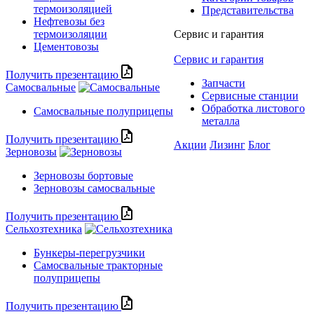
термоизоляцией
Представительства
Нефтевозы без
термоизоляции
Сервис и гарантия
Цементовозы
Сервис и гарантия
Получить презентацию
Запчасти
Самосвальные
Сервисные станции
Обработка листового
Самосвальные полуприцепы
металла
Получить презентацию
Акции
Лизинг
Блог
Зерновозы
Зерновозы бортовые
Зерновозы самосвальные
Получить презентацию
Сельхозтехника
Бункеры-перегрузчики
Самосвальные тракторные
полуприцепы
Получить презентацию